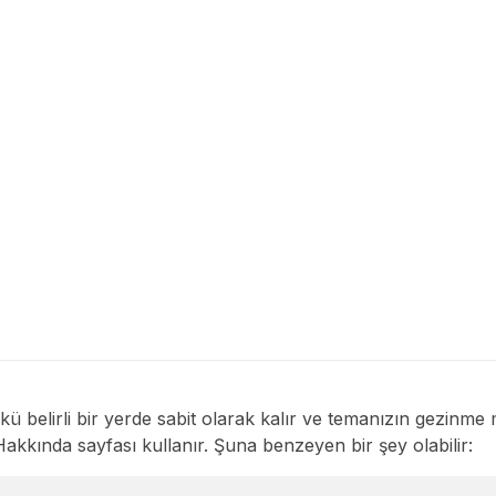
entor WordPress Theme
Get Started
nkü belirli bir yerde sabit olarak kalır ve temanızın gezin
 Hakkında sayfası kullanır. Şuna benzeyen bir şey olabilir: