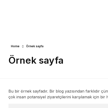
Creative Stone - Phlox Elem
Complete Elementor Demo - Phlox WordPress Theme
Home
Örnek sayfa
Örnek sayfa
Bu bir örnek sayfadır. Bir blog yazısından farklıdır çü
çok insan potansiyel ziyaretçilerini karşılamak için bir